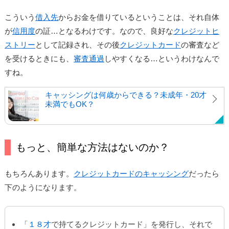
こういう
借入先
からお金を借りているということは、それ自体
が
信用度
の証…となるわけです。なので、良好な
クレジットヒ
ストリー
として記録され、その後
クレジットカード
の審査など
を受けるときにも、
審査通過
しやすくなる…というわけなんで
すね。
キャッシングは何歳からできる？未成年・20才
未満でもOK？
もっと、簡単な方法はないのか？
もちろんあります。
クレジットカードのキャッシング
だったら
下のようになります。
「
１８才
で持てるクレジットカード」を発行し、それで