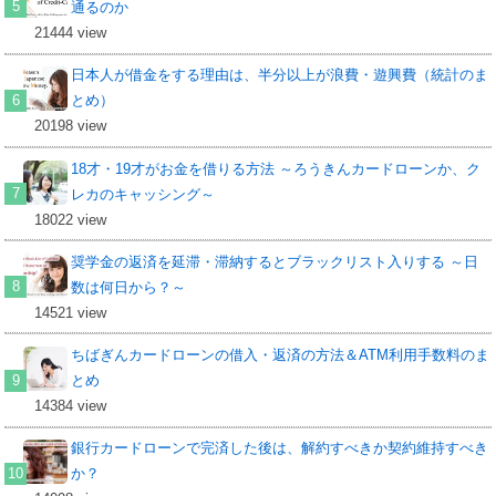
通るのか
21444 view
日本人が借金をする理由は、半分以上が浪費・遊興費（統計のま
とめ）
20198 view
18才・19才がお金を借りる方法 ～ろうきんカードローンか、ク
レカのキャッシング～
18022 view
奨学金の返済を延滞・滞納するとブラックリスト入りする ～日
数は何日から？～
14521 view
ちばぎんカードローンの借入・返済の方法＆ATM利用手数料のま
とめ
14384 view
銀行カードローンで完済した後は、解約すべきか契約維持すべき
か？