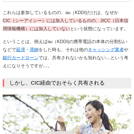
これらは参加しているものの、au（KDDI)だけは、なぜか
CIC（シーアイシー）には加入しているものの、JICC（日本信
用情報機構）には加入していない
という状態になっています。
ということは、例えばau（KDDI)の携帯電話の本体の分割払い
などで
延滞
・
滞納
をした時も、それは他の
キャッシング業者
や
銀行カードローン
では、共有されないかも知れない…という考
えになりそうですが…。
しかし、CIC経由でおそらく共有される