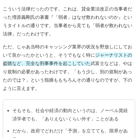
こういう法律だったのです。これは、貸金業法改正の当事者だ
った増原義剛氏の著書『「弱者」はなぜ救われないのか』とい
うタイトルの通りです。当事者から見ても「弱者が救われない
法律」だったわけです。
ただ、じゃあ当時のキャッシング業界の状況を野放しにしてお
いて良かったかというと、そうでもなく特に
ジャーナリストの
盗聴など、完全な刑事事件を起こしていた
武富士などは、やは
り規制の必要があったわけです。「もう少し、別の規制があっ
たのでは？」という指摘ももちろんその通りなのですが、下の
ように言えます。
そもそも、社会や経済の動向というのは、ノーベル賞経
済学者でも、「ありえないくらい外す」ことがある
だから、政府でどれだけ「予測」を立てても、限界があ