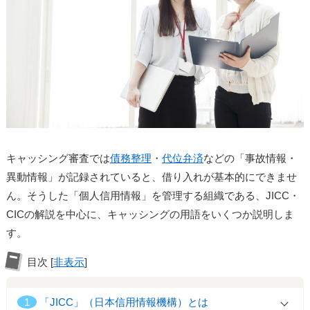
キャッシング審査では
債務整理
・
代位弁済
などの「事故情報・
異動情報」が記録されていると、借り入れが基本的にできませ
ん。そうした「個人信用情報」を管理する組織である、JICC・
CICの解説を中心に、キャッシングの用語をいくつか説明しま
す。
目次
[
非表示
]
1
「JICC」（日本信用情報機構）とは