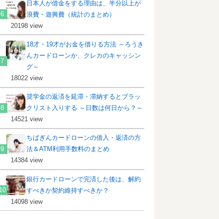
日本人が借金をする理由は、半分以上が
浪費・遊興費（統計のまとめ）
20198 view
18才・19才がお金を借りる方法 ～ろうき
んカードローンか、クレカのキャッシン
グ～
18022 view
奨学金の返済を延滞・滞納するとブラッ
クリスト入りする ～日数は何日から？～
14521 view
ちばぎんカードローンの借入・返済の方
法＆ATM利用手数料のまとめ
14384 view
銀行カードローンで完済した後は、解約
すべきか契約維持すべきか？
14098 view