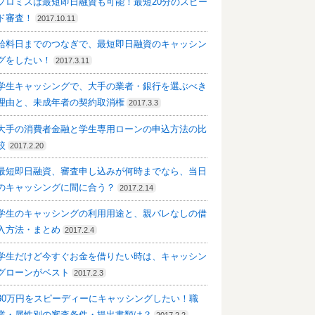
プロミスは最短即日融資も可能！最短20分のスピー
ド審査！
2017.10.11
給料日までのつなぎで、最短即日融資のキャッシン
グをしたい！
2017.3.11
学生キャッシングで、大手の業者・銀行を選ぶべき
理由と、未成年者の契約取消権
2017.3.3
大手の消費者金融と学生専用ローンの申込方法の比
較
2017.2.20
最短即日融資、審査申し込みが何時までなら、当日
のキャッシングに間に合う？
2017.2.14
学生のキャッシングの利用用途と、親バレなしの借
入方法・まとめ
2017.2.4
学生だけど今すぐお金を借りたい時は、キャッシン
グローンがベスト
2017.2.3
30万円をスピーディーにキャッシングしたい！職
業・属性別の審査条件・提出書類は？
2017.2.2