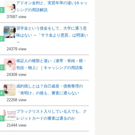
アドオン金利と、実質年率の違い|キャッ
シングの用語解説
37687 view
奨学金という借金をして、大学に通う意
味はない ～「サラ金より悪質」は間違い
～
24379 view
保証人の種類と違い（連帯・単純・根・
包括・物上）｜キャッシングの用語集
24309 view
成約残しとは？自己破産・債務整理の
「喪明け」の後も、審査に通らない
22268 view
ブラックリスト入りしている人でも、ク
レジットカードの審査は通るのか
21444 view