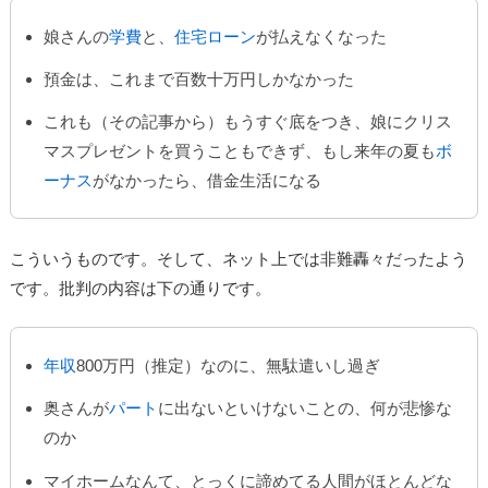
娘さんの
学費
と、
住宅ローン
が払えなくなった
預金は、これまで百数十万円しかなかった
これも（その記事から）もうすぐ底をつき、娘にクリス
マスプレゼントを買うこともできず、もし来年の夏も
ボ
ーナス
がなかったら、借金生活になる
こういうものです。そして、ネット上では非難轟々だったよう
です。批判の内容は下の通りです。
年収
800万円（推定）なのに、無駄遣いし過ぎ
奥さんが
パート
に出ないといけないことの、何が悲惨な
のか
マイホームなんて、とっくに諦めてる人間がほとんどな