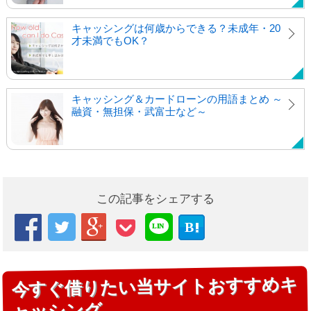
キャッシングは何歳からできる？未成年・20
才未満でもOK？
キャッシング＆カードローンの用語まとめ ～
融資・無担保・武富士など～
この記事をシェアする



B

LIN
E
今すぐ借りたい当サイトおすすめキ
ャッシング