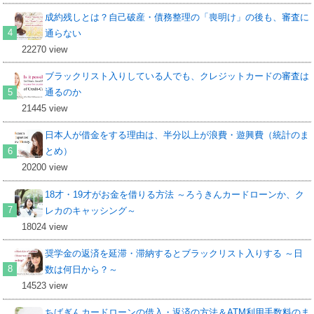
成約残しとは？自己破産・債務整理の「喪明け」の後も、審査に
通らない
22270 view
ブラックリスト入りしている人でも、クレジットカードの審査は
通るのか
21445 view
日本人が借金をする理由は、半分以上が浪費・遊興費（統計のま
とめ）
20200 view
18才・19才がお金を借りる方法 ～ろうきんカードローンか、ク
レカのキャッシング～
18024 view
奨学金の返済を延滞・滞納するとブラックリスト入りする ～日
数は何日から？～
14523 view
ちばぎんカードローンの借入・返済の方法＆ATM利用手数料のま