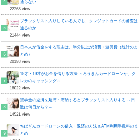
通らない
22268 view
ブラックリスト入りしている人でも、クレジットカードの審査は
通るのか
21444 view
日本人が借金をする理由は、半分以上が浪費・遊興費（統計のま
とめ）
20198 view
18才・19才がお金を借りる方法 ～ろうきんカードローンか、ク
レカのキャッシング～
18022 view
奨学金の返済を延滞・滞納するとブラックリスト入りする ～日
数は何日から？～
14521 view
ちばぎんカードローンの借入・返済の方法＆ATM利用手数料のま
とめ