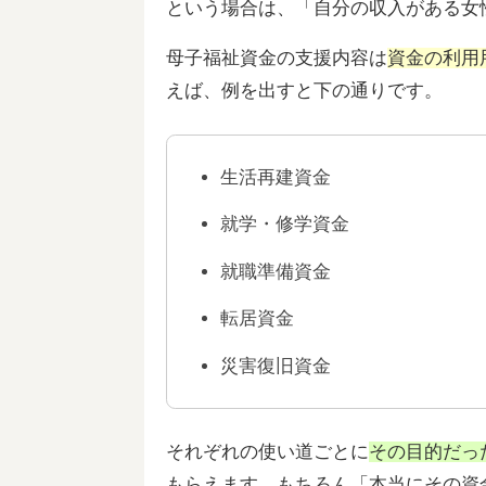
という場合は、「自分の収入がある女
母子福祉資金の支援内容は
資金の利用
えば、例を出すと下の通りです。
生活再建資金
就学・修学資金
就職準備資金
転居資金
災害復旧資金
それぞれの使い道ごとに
その目的だっ
もらえます。もちろん「本当にその資