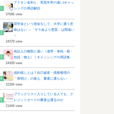
アドオン金利と、実質年率の違い|キャッ
シングの用語解説
37686 view
奨学金という借金をして、大学に通う意
味はない ～「サラ金より悪質」は間違い
～
24379 view
保証人の種類と違い（連帯・単純・根・
包括・物上）｜キャッシングの用語集
24309 view
成約残しとは？自己破産・債務整理の
「喪明け」の後も、審査に通らない
22266 view
ブラックリスト入りしている人でも、ク
レジットカードの審査は通るのか
21444 view