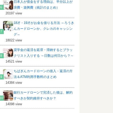
日本人が借金をする理由は、半分以上が
浪費・遊興費（統計のまとめ）
20197 view
18才・19才がお金を借りる方法 ～ろうき
んカードローンか、クレカのキャッシン
グ～
18022 view
奨学金の返済を延滞・滞納するとブラッ
クリスト入りする ～日数は何日から？～
14521 view
ちばぎんカードローンの借入・返済の方
法＆ATM利用手数料のまとめ
14384 view
銀行カードローンで完済した後は、解約
すべきか契約維持すべきか？
14098 view