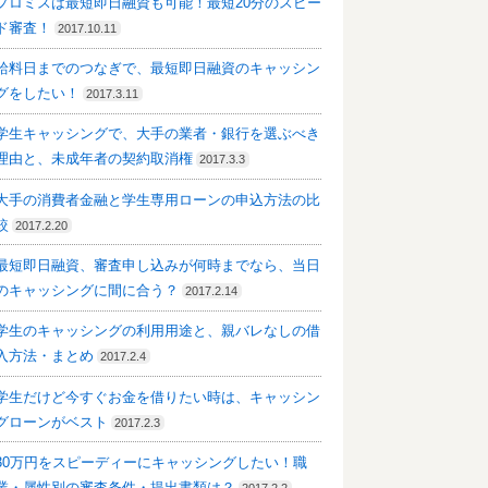
プロミスは最短即日融資も可能！最短20分のスピー
ド審査！
2017.10.11
給料日までのつなぎで、最短即日融資のキャッシン
グをしたい！
2017.3.11
学生キャッシングで、大手の業者・銀行を選ぶべき
理由と、未成年者の契約取消権
2017.3.3
大手の消費者金融と学生専用ローンの申込方法の比
較
2017.2.20
最短即日融資、審査申し込みが何時までなら、当日
のキャッシングに間に合う？
2017.2.14
学生のキャッシングの利用用途と、親バレなしの借
入方法・まとめ
2017.2.4
学生だけど今すぐお金を借りたい時は、キャッシン
グローンがベスト
2017.2.3
30万円をスピーディーにキャッシングしたい！職
業・属性別の審査条件・提出書類は？
2017.2.2