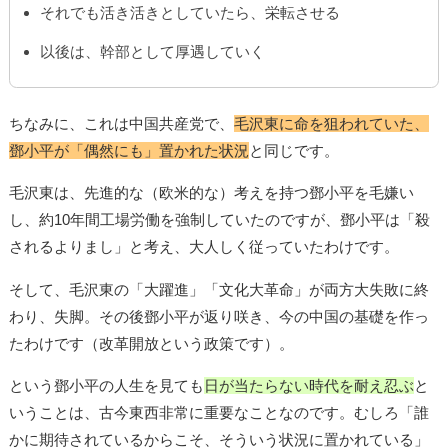
それでも活き活きとしていたら、栄転させる
以後は、幹部として厚遇していく
ちなみに、これは中国共産党で、
毛沢東に命を狙われていた、
鄧小平が「偶然にも」置かれた状況
と同じです。
毛沢東は、先進的な（欧米的な）考えを持つ鄧小平を毛嫌い
し、約10年間工場労働を強制していたのですが、鄧小平は「殺
されるよりまし」と考え、大人しく従っていたわけです。
そして、毛沢東の「大躍進」「文化大革命」が両方大失敗に終
わり、失脚。その後鄧小平が返り咲き、今の中国の基礎を作っ
たわけです（改革開放という政策です）。
という鄧小平の人生を見ても
日が当たらない時代を耐え忍ぶ
と
いうことは、古今東西非常に重要なことなのです。むしろ「誰
かに期待されているからこそ、そういう状況に置かれている」