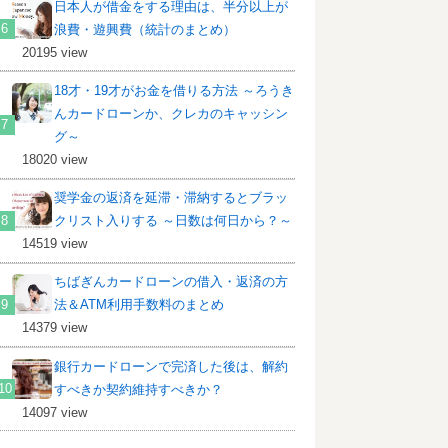
日本人が借金をする理由は、半分以上が
浪費・遊興費（統計のまとめ）
20195 view
18才・19才がお金を借りる方法 ～ろうき
んカードローンか、クレカのキャッシン
グ～
18020 view
奨学金の返済を延滞・滞納するとブラッ
クリスト入りする ～日数は何日から？～
14519 view
ちばぎんカードローンの借入・返済の方
法＆ATM利用手数料のまとめ
14379 view
銀行カードローンで完済した後は、解約
すべきか契約維持すべきか？
14097 view