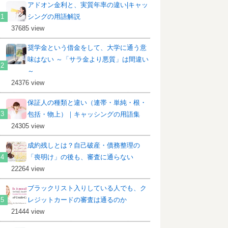
アドオン金利と、実質年率の違い|キャッ
シングの用語解説
37685 view
奨学金という借金をして、大学に通う意
味はない ～「サラ金より悪質」は間違い
～
24376 view
保証人の種類と違い（連帯・単純・根・
包括・物上）｜キャッシングの用語集
24305 view
成約残しとは？自己破産・債務整理の
「喪明け」の後も、審査に通らない
22264 view
ブラックリスト入りしている人でも、ク
レジットカードの審査は通るのか
21444 view