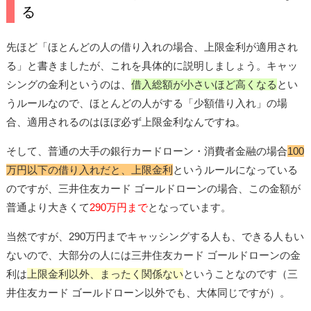
る
先ほど「ほとんどの人の借り入れの場合、上限金利が適用され
る」と書きましたが、これを具体的に説明しましょう。キャッ
シングの金利というのは、
借入総額が小さいほど高くなる
とい
うルールなので、ほとんどの人がする「少額借り入れ」の場
合、適用されるのはほぼ必ず上限金利なんですね。
そして、普通の大手の銀行カードローン・消費者金融の場合
100
万円以下の借り入れだと、上限金利
というルールになっている
のですが、三井住友カード ゴールドローンの場合、この金額が
普通より大きくて
290万円まで
となっています。
当然ですが、290万円までキャッシングする人も、できる人もい
ないので、大部分の人には三井住友カード ゴールドローンの金
利は
上限金利以外、まったく関係ない
ということなのです（三
井住友カード ゴールドローン以外でも、大体同じですが）。