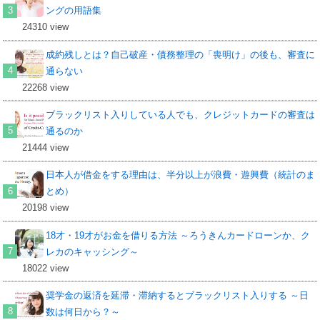
ングの用語集
24310 view
成約残しとは？自己破産・債務整理の「喪明け」の後も、審査に
通らない
22268 view
ブラックリスト入りしている人でも、クレジットカードの審査は
通るのか
21444 view
日本人が借金をする理由は、半分以上が浪費・遊興費（統計のま
とめ）
20198 view
18才・19才がお金を借りる方法 ～ろうきんカードローンか、ク
レカのキャッシング～
18022 view
奨学金の返済を延滞・滞納するとブラックリスト入りする ～日
数は何日から？～