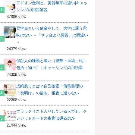
アドオン金利と、実質年率の違い|キャッ
シングの用語解説
37686 view
奨学金という借金をして、大学に通う意
味はない ～「サラ金より悪質」は間違い
～
24379 view
保証人の種類と違い（連帯・単純・根・
包括・物上）｜キャッシングの用語集
24309 view
成約残しとは？自己破産・債務整理の
「喪明け」の後も、審査に通らない
22268 view
ブラックリスト入りしている人でも、ク
レジットカードの審査は通るのか
21444 view