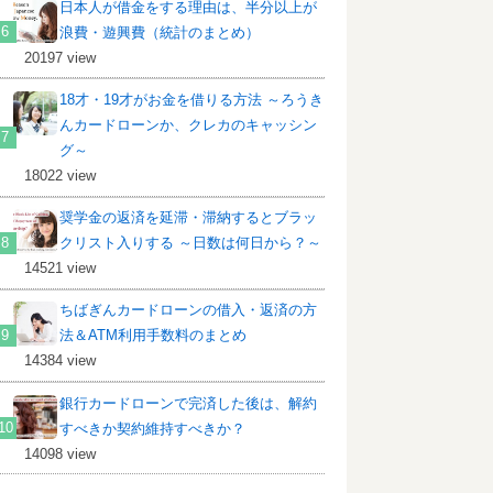
日本人が借金をする理由は、半分以上が
浪費・遊興費（統計のまとめ）
20197 view
18才・19才がお金を借りる方法 ～ろうき
んカードローンか、クレカのキャッシン
グ～
18022 view
奨学金の返済を延滞・滞納するとブラッ
クリスト入りする ～日数は何日から？～
14521 view
ちばぎんカードローンの借入・返済の方
法＆ATM利用手数料のまとめ
14384 view
銀行カードローンで完済した後は、解約
すべきか契約維持すべきか？
14098 view