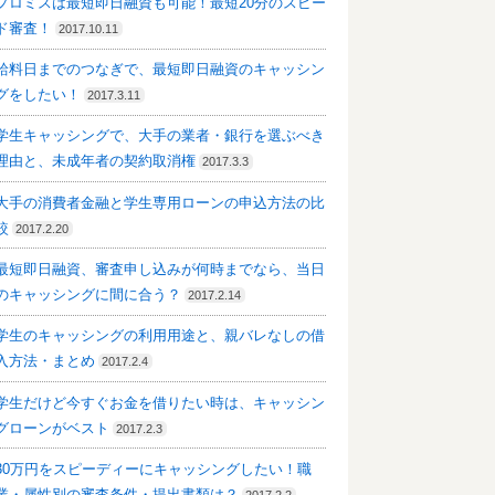
プロミスは最短即日融資も可能！最短20分のスピー
ド審査！
2017.10.11
給料日までのつなぎで、最短即日融資のキャッシン
グをしたい！
2017.3.11
学生キャッシングで、大手の業者・銀行を選ぶべき
理由と、未成年者の契約取消権
2017.3.3
大手の消費者金融と学生専用ローンの申込方法の比
較
2017.2.20
最短即日融資、審査申し込みが何時までなら、当日
のキャッシングに間に合う？
2017.2.14
学生のキャッシングの利用用途と、親バレなしの借
入方法・まとめ
2017.2.4
学生だけど今すぐお金を借りたい時は、キャッシン
グローンがベスト
2017.2.3
30万円をスピーディーにキャッシングしたい！職
業・属性別の審査条件・提出書類は？
2017.2.2